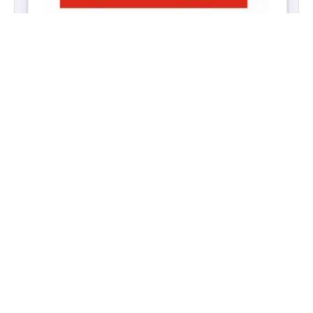
آکتوبر 31, 2023
بزودی ادویه جدید در شرکت زمین فارما
تابلیت روستین بنام جنریک روزووستاتین 20 ملی گرام در
بسته بندی های Alu Alu 1×10 روزوواستاتین متعلق به
گروهی از دوا های به نام...
بیشتر ...
راه های ارتباطی