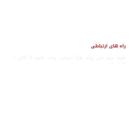
راه های ارتباطی
طبقه دوم غنی زاده پلازا آسمایی وات، ناحیه 2 کابل –
افغانستان.
0700258067
zamenpharma@gmail.com
صفحات دیگر
لینک های مفید
درباره زمین فارما
فیسبوک
فعالیت های اصلی
تویتر (ایکس)
ادویه و محصولات صحی
اینستاگرام