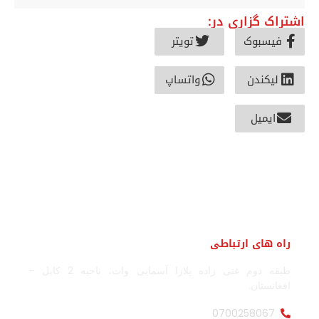
اشتراک گزاری در:
فیسبوک
تویتر
لیکندن
واتساپ
ایمیل
راه های ارتباطی
طبقه دوم غنی زاده پلازا آسمایی وات، ناحیه 2 کابل –
افغانستان.
0700258067