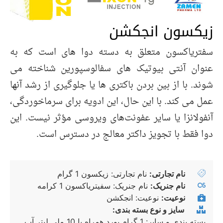
زیکسون انجکشن
سفتریاکسون متعلق به دسته دوا های است که به
عنوان آنتی بیوتیک های سفالوسپورین شناخته می
شوند. با از بین بردن باکتری ها یا جلوگیری از رشد آنها
عمل می کند. با این حال، این ادویه برای سرماخوردگی،
آنفولانزا یا سایر عفونت‌های ویروسی مؤثر نیست. این
دوا فقط با تجویز داکتر معالج در دسترس است.
نام تجارتی:
نام تجارتی: زیکسون 1 گرام
نام جنریک:
نام جنریک: سفیتریاکسون 1 کرامه
نوعیت:
نوعیت: انجکشن
سایز و نوع بسته بندی:
بسته بندی و سایر: 1 گرام پورد همراه با 10 ملی لیتر آب