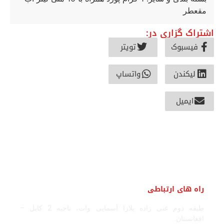
مقعطر
اشتراک گزاری در:
فیسبوک
تویتر
لیکندن
واتساپ
ایمیل
راه های ارتباطی
طبقه دوم غنی زاده پلازا آسمایی وات، ناحیه 2 کابل –
افغانستان.