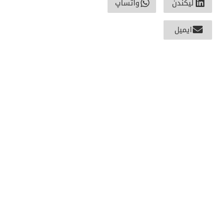
لیکندن
واتساپ
ایمیل
راه های ارتباطی
طبقه دوم غنی زاده پلازا آسمایی وات، ناحیه 2 کابل –
افغانستان.
0700258067
zamenpharma@gmail.com
صفحات دیگر
لینک های مفید
درباره زمین فارما
فیسبوک