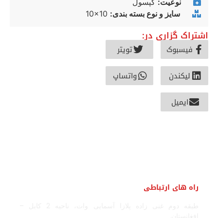
نوعیت:
کپسول
سایز و نوع بسته بندی:
10x10
اشتراک گزاری در:
فیسبوک
تویتر
لیکندن
واتساپ
ایمیل
راه های ارتباطی
طبقه دوم غنی زاده پلازا آسمایی وات، ناحیه 2 کابل –
افغانستان.