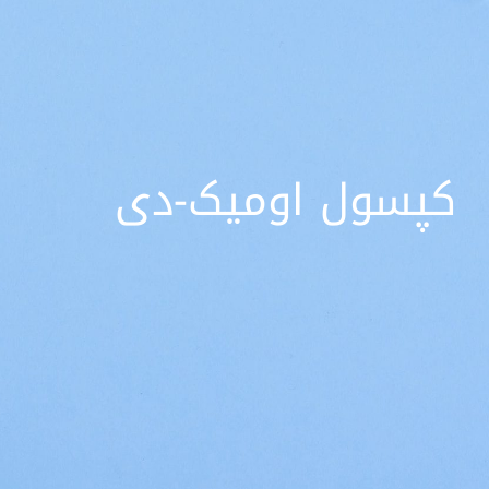
کپسول اومیک-دی